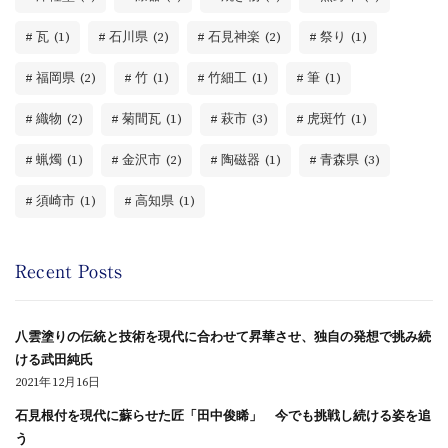
瓦
(1)
石川県
(2)
石見神楽
(2)
祭り
(1)
福岡県
(2)
竹
(1)
竹細工
(1)
筆
(1)
織物
(2)
菊間瓦
(1)
萩市
(3)
虎斑竹
(1)
蝋燭
(1)
金沢市
(2)
陶磁器
(1)
青森県
(3)
須崎市
(1)
高知県
(1)
Recent Posts
八雲塗りの伝統と技術を現代に合わせて昇華させ、独自の発想で挑み続
ける武田純氏
2021年12月16日
石見根付を現代に蘇らせた匠「田中俊睎」 今でも挑戦し続ける姿を追
う