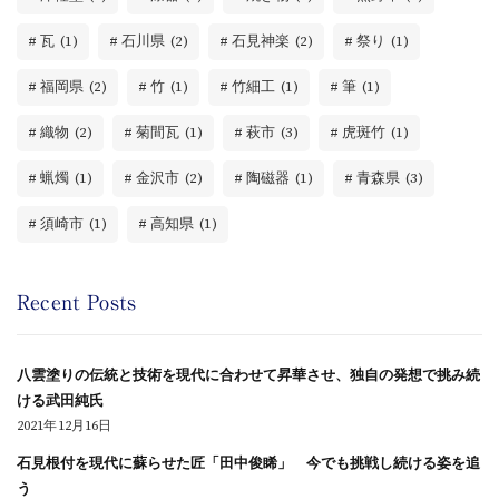
瓦
(1)
石川県
(2)
石見神楽
(2)
祭り
(1)
福岡県
(2)
竹
(1)
竹細工
(1)
筆
(1)
織物
(2)
菊間瓦
(1)
萩市
(3)
虎斑竹
(1)
蝋燭
(1)
金沢市
(2)
陶磁器
(1)
青森県
(3)
須崎市
(1)
高知県
(1)
Recent Posts
八雲塗りの伝統と技術を現代に合わせて昇華させ、独自の発想で挑み続
ける武田純氏
2021年12月16日
石見根付を現代に蘇らせた匠「田中俊睎」 今でも挑戦し続ける姿を追
う