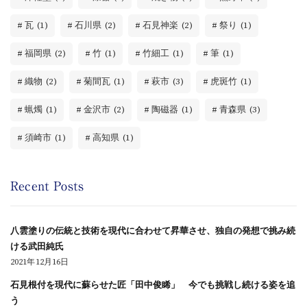
瓦
(1)
石川県
(2)
石見神楽
(2)
祭り
(1)
福岡県
(2)
竹
(1)
竹細工
(1)
筆
(1)
織物
(2)
菊間瓦
(1)
萩市
(3)
虎斑竹
(1)
蝋燭
(1)
金沢市
(2)
陶磁器
(1)
青森県
(3)
須崎市
(1)
高知県
(1)
Recent Posts
八雲塗りの伝統と技術を現代に合わせて昇華させ、独自の発想で挑み続
ける武田純氏
2021年12月16日
石見根付を現代に蘇らせた匠「田中俊睎」 今でも挑戦し続ける姿を追
う