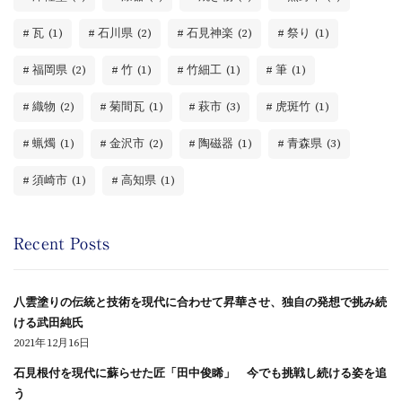
瓦
(1)
石川県
(2)
石見神楽
(2)
祭り
(1)
福岡県
(2)
竹
(1)
竹細工
(1)
筆
(1)
織物
(2)
菊間瓦
(1)
萩市
(3)
虎斑竹
(1)
蝋燭
(1)
金沢市
(2)
陶磁器
(1)
青森県
(3)
須崎市
(1)
高知県
(1)
Recent Posts
八雲塗りの伝統と技術を現代に合わせて昇華させ、独自の発想で挑み続
ける武田純氏
2021年12月16日
石見根付を現代に蘇らせた匠「田中俊睎」 今でも挑戦し続ける姿を追
う