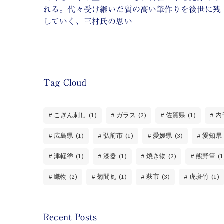
れる。代々受け継いだ質の高い筆作りを後世に残
していく、三村氏の思い
Tag Cloud
こぎん刺し
(1)
ガラス
(2)
佐賀県
(1)
内
広島県
(1)
弘前市
(1)
愛媛県
(3)
愛知県
津軽塗
(1)
漆器
(1)
焼き物
(2)
熊野筆
(1
織物
(2)
菊間瓦
(1)
萩市
(3)
虎斑竹
(1)
Recent Posts