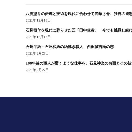
八雲塗りの伝統と技術を現代に合わせて昇華させ、独自の発
2021年12月16日
石見根付を現代に蘇らせた匠「田中俊睎」 今でも挑戦し続
2021年12月16日
石州半紙・石州和紙の紙漉き職人 西田誠吉氏の志
2021年2月27日
100年後の職人が驚くような仕事を。石見神楽のお面とその
2021年2月27日