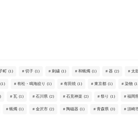
子町
(1)
切子
(1)
刺繍
(1)
和蝋燭
(1)
器
(2)
太
(1)
有松・鳴海絞り
(1)
有田焼
(1)
東京都
(1)
染物
(1
)
瓦
(1)
石川県
(2)
石見神楽
(2)
祭り
(1)
福岡
蝋燭
(1)
金沢市
(2)
陶磁器
(1)
青森県
(3)
須崎