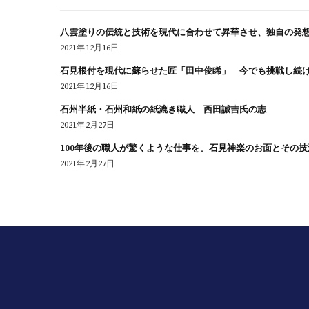
八雲塗りの伝統と技術を現代に合わせて昇華させ、独自の発
2021年12月16日
石見根付を現代に蘇らせた匠「田中俊睎」 今でも挑戦し続
2021年12月16日
石州半紙・石州和紙の紙漉き職人 西田誠吉氏の志
2021年2月27日
100年後の職人が驚くような仕事を。石見神楽のお面とその
2021年2月27日