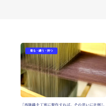
着る・纏う・持つ
「西陣織を丁寧に製作すれば、その思いに比例し