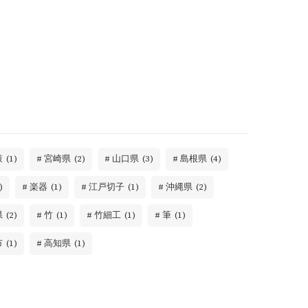
鼓
(1)
宮崎県
(2)
山口県
(3)
島根県
(4)
)
楽器
(1)
江戸切子
(1)
沖縄県
(2)
県
(2)
竹
(1)
竹細工
(1)
筆
(1)
市
(1)
高知県
(1)