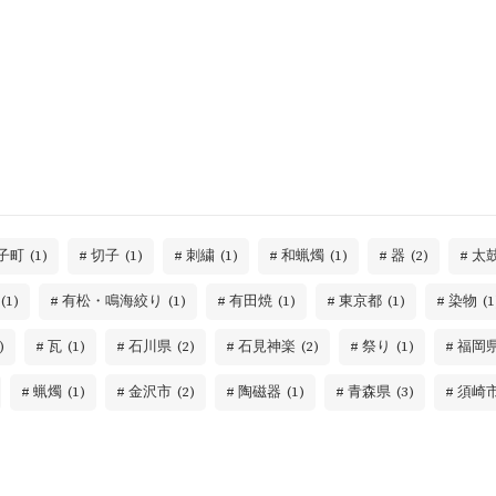
子町
(1)
切子
(1)
刺繍
(1)
和蝋燭
(1)
器
(2)
太
(1)
有松・鳴海絞り
(1)
有田焼
(1)
東京都
(1)
染物
(1
)
瓦
(1)
石川県
(2)
石見神楽
(2)
祭り
(1)
福岡
蝋燭
(1)
金沢市
(2)
陶磁器
(1)
青森県
(3)
須崎