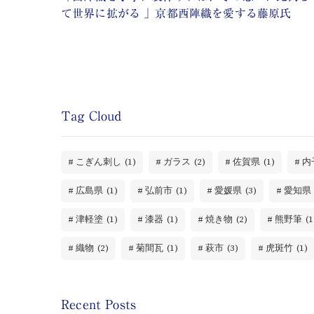
て世界に拡がる 」京都西陣織を愛する藤原氏
Tag Cloud
こぎん刺し
(1)
ガラス
(2)
佐賀県
(1)
内
広島県
(1)
弘前市
(1)
愛媛県
(3)
愛知県
津軽塗
(1)
漆器
(1)
焼き物
(2)
熊野筆
(1
織物
(2)
菊間瓦
(1)
萩市
(3)
虎斑竹
(1)
Recent Posts