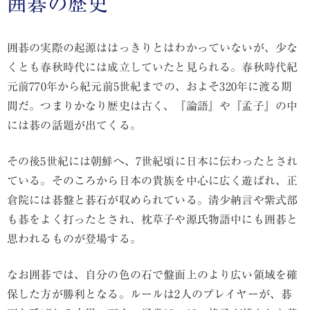
囲碁の歴史
囲碁の実際の起源ははっきりとはわかっていないが、少な
くとも春秋時代には成立していたと見られる。春秋時代紀
元前770年から紀元前5世紀までの、およそ320年に渡る期
間だ。つまりかなり歴史は古く、『論語』や『孟子』の中
には碁の話題が出てくる。
その後5世紀には朝鮮へ、7世紀頃に日本に伝わったとされ
ている。そのころから日本の貴族を中心に広く遊ばれ、正
倉院には碁盤と碁石が収められている。清少納言や紫式部
も碁をよく打ったとされ、枕草子や源氏物語中にも囲碁と
思われるものが登場する。
なお囲碁では、自分の色の石で盤面上のより広い領域を確
保した方が勝利となる。ルールは2人のプレイヤーが、碁