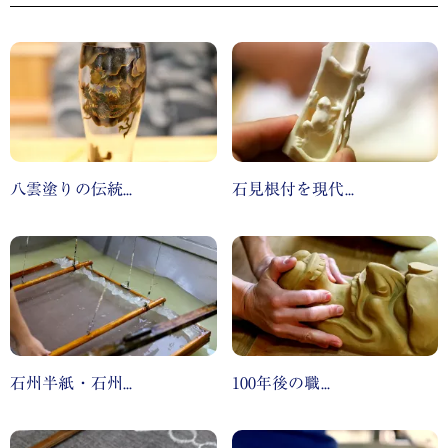
八雲塗りの伝統...
石見根付を現代...
石州半紙・石州...
100年後の職...