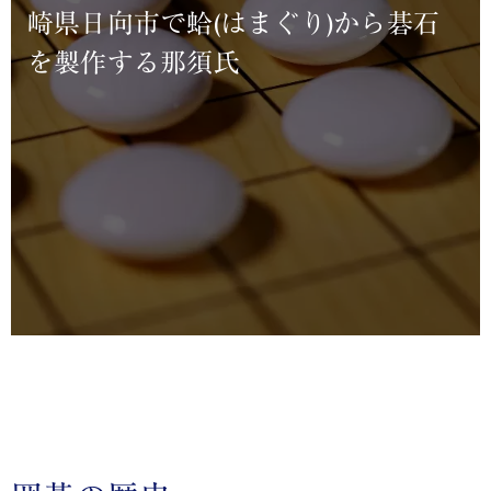
崎県日向市で蛤(はまぐり)から碁石
を製作する那須氏