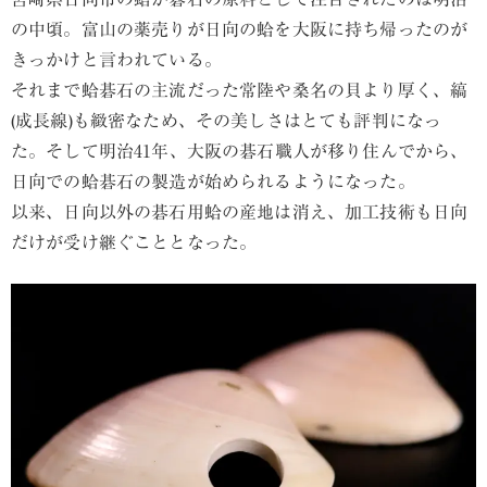
の中頃。富山の薬売りが日向の蛤を大阪に持ち帰ったのが
きっかけと言われている。
それまで蛤碁石の主流だった常陸や桑名の貝より厚く、縞
(成長線)も緻密なため、その美しさはとても評判になっ
た。そして明治41年、大阪の碁石職人が移り住んでから、
日向での蛤碁石の製造が始められるようになった。
以来、日向以外の碁石用蛤の産地は消え、加工技術も日向
だけが受け継ぐこととなった。