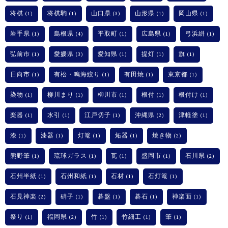
将棋
将棋駒
山口県
山形県
岡山県
(1)
(1)
(3)
(1)
(1)
岩手県
島根県
平取町
広島県
弓浜絣
(1)
(4)
(1)
(1)
(1)
弘前市
愛媛県
愛知県
提灯
旗
(1)
(3)
(1)
(1)
(1)
日向市
有松・鳴海絞り
有田焼
東京都
(1)
(1)
(1)
(1)
染物
柳川まり
柳川市
根付
根付け
(1)
(1)
(1)
(1)
(1)
楽器
水引
江戸切子
沖縄県
津軽塗
(1)
(1)
(1)
(2)
(1)
漆
漆器
灯篭
炻器
焼き物
(1)
(1)
(1)
(1)
(2)
熊野筆
琉球ガラス
瓦
盛岡市
石川県
(1)
(1)
(1)
(1)
(2)
石州半紙
石州和紙
石材
石灯篭
(1)
(1)
(1)
(1)
石見神楽
硝子
碁盤
碁石
神楽面
(2)
(1)
(1)
(1)
(1)
祭り
福岡県
竹
竹細工
筆
(1)
(2)
(1)
(1)
(1)