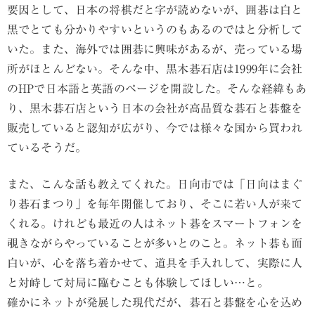
要因として、日本の将棋だと字が読めないが、囲碁は白と
黒でとても分かりやすいというのもあるのではと分析して
いた。また、海外では囲碁に興味があるが、売っている場
所がほとんどない。そんな中、黒木碁石店は1999年に会社
のHPで日本語と英語のページを開設した。そんな経緯もあ
り、黒木碁石店という日本の会社が高品質な碁石と碁盤を
販売していると認知が広がり、今では様々な国から買われ
ているそうだ。
また、こんな話も教えてくれた。日向市では「日向はまぐ
り碁石まつり」を毎年開催しており、そこに若い人が来て
くれる。けれども最近の人はネット碁をスマートフォンを
覗きながらやっていることが多いとのこと。ネット碁も面
白いが、心を落ち着かせて、道具を手入れして、実際に人
と対峙して対局に臨むことも体験してほしい…と。
確かにネットが発展した現代だが、碁石と碁盤を心を込め