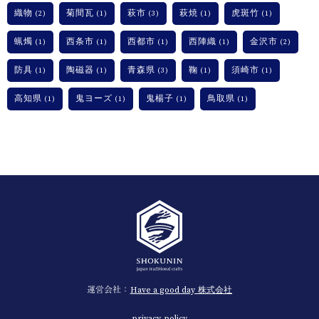
織物
菊間瓦
萩市
萩焼
虎斑竹
(2)
(1)
(3)
(1)
(1)
蝋燭
西条市
西都市
西陣織
金沢市
(1)
(1)
(1)
(1)
(2)
防具
陶磁器
青森県
鞠
須崎市
(1)
(1)
(3)
(1)
(1)
高知県
鬼ヨーズ
鬼楊子
鳥取県
(1)
(1)
(1)
(1)
運営会社：
Have a good day 株式会社
privacy policy