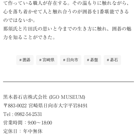
て作っている職人が存在する。その温もりに触れながら、
心を落ち着かせて人と触れ合うのが囲碁を1番堪能できる
のではないか。
那須氏と片田氏の思いと今までの生き方に触れ、囲碁の魅
力を知ることができた。
囲碁
宮崎県
日向市
碁盤
碁石
黒木碁石店株式会社 (IGO MUSEUM)
〒883-0022 宮崎県日向市大字平岩8491
Tel : 0982-54-2531
営業時間：9:00～18:00
定休日：年中無休