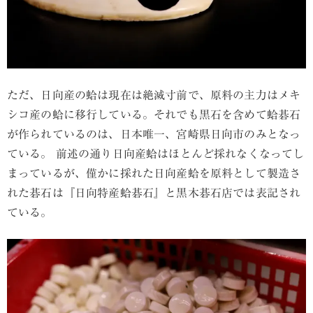
ただ、日向産の蛤は現在は絶滅寸前で、原料の主力はメキ
シコ産の蛤に移行している。それでも黒石を含めて蛤碁石
が作られているのは、日本唯一、宮崎県日向市のみとなっ
ている。 前述の通り日向産蛤はほとんど採れなくなってし
まっているが、僅かに採れた日向産蛤を原料として製造さ
れた碁石は『日向特産蛤碁石』と黒木碁石店では表記され
ている。