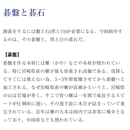
碁盤と碁石
囲碁をするには盤と石(黒と白)が必要になる。今回紹介す
るのは、その碁盤と、黒と白の碁石だ。
【碁盤】
碁盤を作る木材には榧（かや）などの木材が使われてい
る。特に宮崎県産の榧が最も珍重され高価である。伐採し
てすぐには使えない為、3〜5年程乾燥させてから碁盤へと
加工される。なぜ宮崎県産の榧が高級かというと、宮崎県
の山は岩場が多く、そこで育つ榧は一年間で成長するスピ
ードが圧倒的に遅い。その遅さ故に木目が詰まっていて重
宝されている。近年は榧の大木は国内では非常に稀少とな
っており、中国産なども使われている。