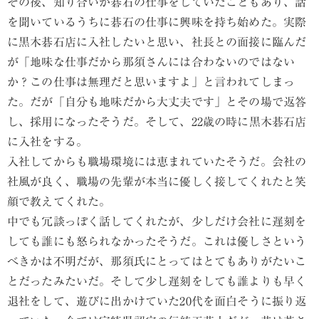
その後、知り合いが碁石の仕事をしていたこともあり、話
を聞いているうちに碁石の仕事に興味を持ち始めた。実際
に黒木碁石店に入社したいと思い、社長との面接に臨んだ
が「地味な仕事だから那須さんには合わないのではない
か？この仕事は無理だと思いますよ」と言われてしまっ
た。だが「自分も地味だから大丈夫です」とその場で返答
し、採用になったそうだ。そして、22歳の時に黒木碁石店
に入社をする。
入社してからも職場環境には恵まれていたそうだ。会社の
社風が良く、職場の先輩が本当に優しく接してくれたと笑
顔で教えてくれた。
中でも冗談っぽく話してくれたが、少しだけ会社に遅刻を
しても誰にも怒られなかったそうだ。これは優しさという
べきかは不明だが、那須氏にとってはとてもありがたいこ
とだったみたいだ。そして少し遅刻をしても誰よりも早く
退社をして、遊びに出かけていた20代を面白そうに振り返