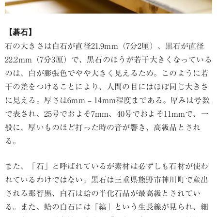
【碁石】
石の大きさは白石が直径21.9mm（7分2厘）、黒石が直径
22.2mm（7分3厘）で、黒石のほうが若干大きくなっている
のは、白が膨張色でやや大きく見えるため。このように若
干の差をつけることにより、人間の目にはほぼ同じ大きさ
に見える。厚さは6mm – 14mm程度まである。厚みは号数
で表され、25号でおよそ7mm、40号でおよそ11mmで、一
般に、厚いものほど打った時の音が響き、高級品とされ
る。
また、「石」と呼ばれているが素材は必ずしも石材が使わ
れているわけではない。黒石は三重県熊野市神川町で産出
される那智黒、白石は蛤の半化石品が最高級とされてい
る。また、蛤の白石には「縞」という生長線が見られ、細