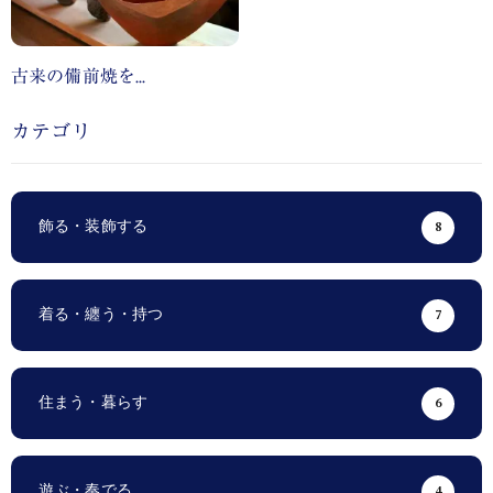
古来の備前焼を...
カテゴリ
飾る・装飾する
8
着る・纏う・持つ
7
住まう・暮らす
6
遊ぶ・奏でる
4