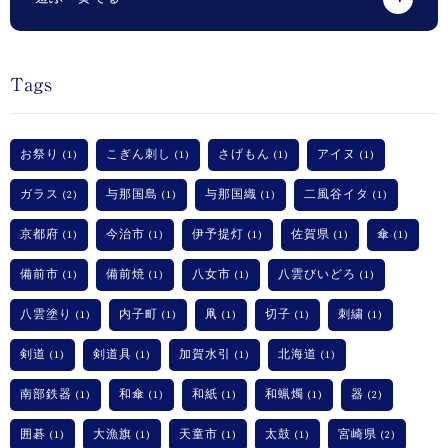
Tags
お祭り
こぎん刺し
さげもん
アイヌ
(1)
(1)
(1)
(1)
ガラス
与那国島
与那国織
二風谷イタ
(2)
(1)
(1)
(1)
京都府
今治市
伊予提灯
佐賀県
傘
(1)
(1)
(1)
(1)
(1)
備前市
備前焼
八女市
八雲びいどろ
(1)
(1)
(1)
(1)
八雲塗り
内子町
凧
切子
刺繍
(1)
(1)
(1)
(1)
(1)
剣道
剣道具
加賀水引
北海道
(1)
(1)
(1)
(1)
南部鉄器
和傘
和紙
和蝋燭
器
(1)
(1)
(1)
(1)
(2)
囲碁
大漁旗
天童市
太鼓
宮崎県
(1)
(1)
(1)
(1)
(2)