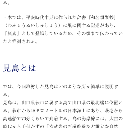
る。
日本では、平安時代中期に作られた辞書『和名類聚抄』
（わみょうるいじゅしょう）に凧に関する記述があり、
「紙鳶」として登場しているため、その頃まで伝わってい
たと推測される。
見島とは
では、今回取材した見島はどのような所か簡単に説明す
る。
見島は、山口県萩市に属する島で山口県の最北端に位置い
る。萩市から45キロメートルの日本海上にあり、萩港から
高速船で70分くらいで到着する。島の海岸線には、太古の
時代から手付かずの「玄武岩の断崖絶壁など雄大な自然」