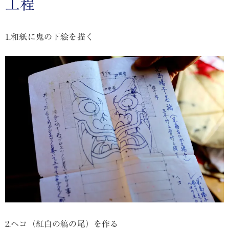
工程
1.和紙に鬼の下絵を描く
2.ヘコ（紅白の縞の尾）を作る