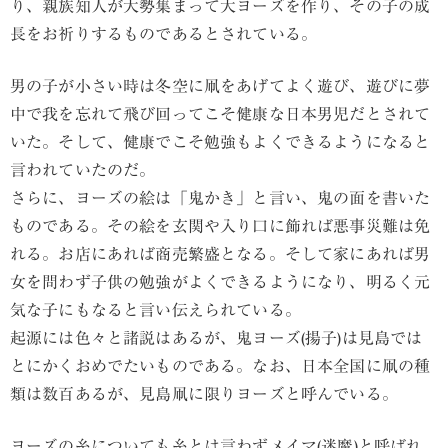
り、親族知人が大勢集まって大ヨーズを作り、その子の成
長をお祈りするものであるとされている。
男の子が小さい時は冬空に凧をあげてよく遊び、遊びに夢
中で我を忘れて飛び回ってこそ健康な日本男児だとされて
いた。そして、健康でこそ勉強もよくできるようになると
言われていたのだ。
さらに、ヨーズの絵は「鬼かき」と言い、鬼の面を書いた
ものである。その絵を玄関や入り口に飾れば悪事災難は免
れる。お店にあれば商売繁盛となる。そして家にあれば男
女を問わず子供の勉強がよくできるようになり、明るく元
気な子にもなると言い伝えられている。
起源には色々と諸説はあるが、鬼ヨーズ(揚子)は見島では
とにかくおめでたいものである。なお、日本全国に凧の種
類は数百あるが、見島凧に限りヨーズと呼んでいる。
ヨーズの糸についても糸とは言わずメイマ(迷魔)と呼ばれ