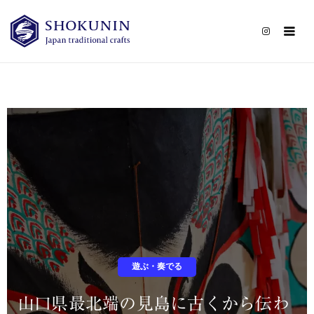
CATEGORY
CONTACT
遊ぶ・奏でる
山口県最北端の見島に古くから伝わ