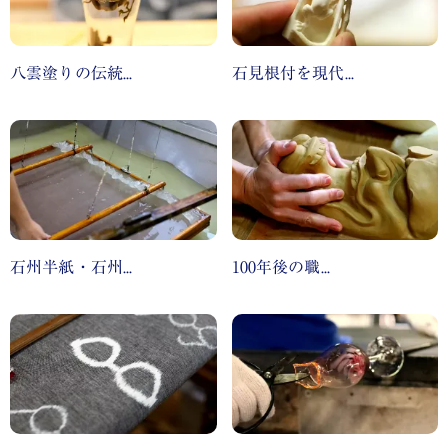
八雲塗りの伝統...
石見根付を現代...
石州半紙・石州...
100年後の職...