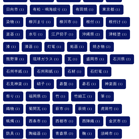
日向市
有松・鳴海絞り
有田焼
東京都
(1)
(1)
(1)
(1)
染物
柳川まり
柳川市
根付
根付け
(1)
(1)
(1)
(1)
(1)
楽器
水引
江戸切子
沖縄県
津軽塗
(1)
(1)
(1)
(2)
(1)
漆
漆器
灯篭
炻器
焼き物
(1)
(1)
(1)
(1)
(2)
熊野筆
琉球ガラス
瓦
盛岡市
石川県
(1)
(1)
(1)
(1)
(2)
石州半紙
石州和紙
石材
石灯篭
(1)
(1)
(1)
(1)
石見神楽
硝子
碁盤
碁石
神楽面
(2)
(1)
(1)
(1)
(1)
祭り
福岡県
竹
竹細工
筆
(1)
(2)
(1)
(1)
(1)
織物
菊間瓦
萩市
萩焼
虎斑竹
(2)
(1)
(3)
(1)
(1)
蝋燭
西条市
西都市
西陣織
金沢市
(1)
(1)
(1)
(1)
(2)
防具
陶磁器
青森県
鞠
須崎市
(1)
(1)
(3)
(1)
(1)