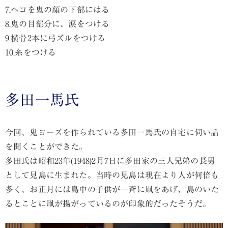
7.ヘコを鬼の顔の下部にはる
8.鬼の目部分に、涙をつける
9.横骨2本に弓ズルをつける
10.糸をつける
多田一馬氏
今回、鬼ヨーズを作られている多田一馬氏の自宅に伺い話
を聞くことができた。
多田氏は昭和23年(1948)2月7日に多田家の三人兄弟の長男
として見島に生まれた。当時の見島は現在より人が何倍も
多く、お正月には島中の子供が一斉に凧をあげ、島のいた
るとことに凧が揚がっているのが印象的だったそうだ。