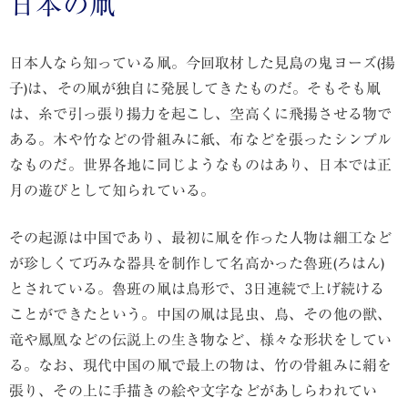
日本の凧
日本人なら知っている凧。今回取材した見島の鬼ヨーズ(揚
子)は、その凧が独自に発展してきたものだ。そもそも凧
は、糸で引っ張り揚力を起こし、空高くに飛揚させる物で
ある。木や竹などの骨組みに紙、布などを張ったシンプル
なものだ。世界各地に同じようなものはあり、日本では正
月の遊びとして知られている。
その起源は中国であり、最初に凧を作った人物は細工など
が珍しくて巧みな器具を制作して名高かった魯班(ろはん)
とされている。魯班の凧は鳥形で、3日連続で上げ続ける
ことができたという。中国の凧は昆虫、鳥、その他の獣、
竜や鳳凰などの伝説上の生き物など、様々な形状をしてい
る。なお、現代中国の凧で最上の物は、竹の骨組みに絹を
張り、その上に手描きの絵や文字などがあしらわれてい