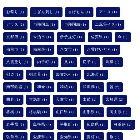
お祭り
こぎん刺し
さげもん
アイヌ
(1)
(1)
(1)
(1)
ガラス
与那国島
与那国織
二風谷イタ
(2)
(1)
(1)
(1)
京都府
今治市
伊予提灯
佐賀県
傘
(1)
(1)
(1)
(1)
(1)
備前市
備前焼
八女市
八雲びいどろ
(1)
(1)
(1)
(1)
八雲塗り
内子町
凧
切子
刺繍
(1)
(1)
(1)
(1)
(1)
剣道
剣道具
加賀水引
北海道
(1)
(1)
(1)
(1)
南部鉄器
和傘
和紙
和蝋燭
器
(1)
(1)
(1)
(1)
(2)
囲碁
大漁旗
天童市
太鼓
宮崎県
(1)
(1)
(1)
(1)
(2)
将棋
将棋駒
山口県
山形県
岡山県
(1)
(1)
(3)
(1)
(1)
岩手県
島根県
平取町
広島県
弓浜絣
(1)
(4)
(1)
(1)
(1)
弘前市
愛媛県
愛知県
提灯
旗
(1)
(3)
(1)
(1)
(1)