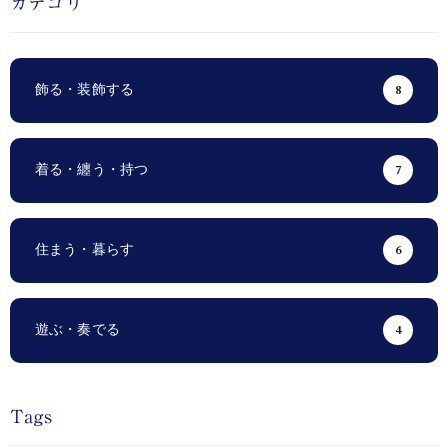
カテゴリ
飾る・装飾する
8
着る・纏う・持つ
7
住まう・暮らす
6
遊ぶ・奏でる
4
Tags